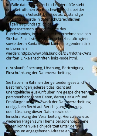
Im Falle datenschutzrechtlicher Verstöße steht
dem Betroffenen ein Beschwerderecht bei der
zuständigen Aufsichtsbehörde zu. Zuständige
Aufsichtsbehörde in datenschutzrechtlichen
Fragen ist grundsätzlich der
Landesdatenschutzbeauftragte des
Bundeslandes, in dem unser Unternehmen seinen
Sitz hat. Eine Liste der Datenschutzbeauftragten
sowie deren Kontaktdaten können folgendem Link
entnommen
werden:
https://www.bfdi.bund.de/DE/Infothek/Ans
chriften_Links/anschriften_links-node.html
.
c. Auskunft, Sperrung, Löschung, Berichtigung,
Einschränkung der Datenverarbeitung
Sie haben im Rahmen der geltenden gesetzlichen
Bestimmungen jederzeit das Recht auf
unentgeltliche Auskunft über Ihre gespeicherten
personenbezogenen Daten, deren Herkunft und
Empfänger und den Zweck der Datenverarbeitung
und ggf. ein Recht auf Berichtigung, Sperrung
oder Löschung dieser Daten sowie der
Einschränkung der Verarbeitung. Hierzu sowie zu
weiteren Fragen zum Thema personenbezogene
Daten können Sie sich jederzeit unter der im
Impressum angegebenen Adresse an uns
wenden.