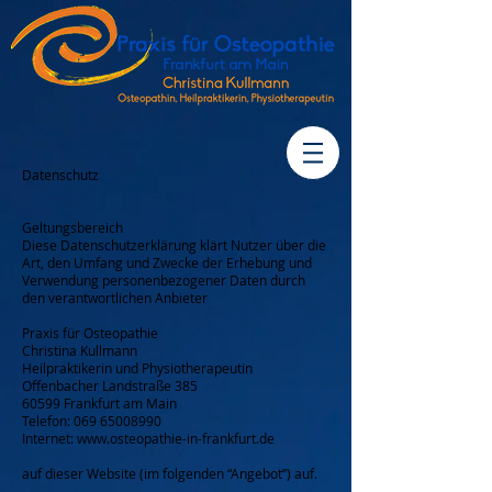
Datenschutz
Geltungsbereich
Diese Datenschutzerklärung klärt Nutzer über die
Art, den Umfang und Zwecke der Erhebung und
Verwendung personenbezogener Daten durch
den verantwortlichen Anbieter
Praxis für Osteopathie
Christina Kullmann
Heilpraktikerin und Physiotherapeutin
Offenbacher Landstraße 385
60599 Frankfurt am Main
Telefon:
069 65008990
Internet:
www.osteopathie-in-frankfurt.de
auf dieser Website (im folgenden “Angebot”) auf.