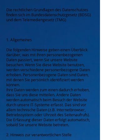
Die rechtlichen Grundlagen des Datenschutzes
finden sich im Bundesdatenschutzgesetz (BDSG)
und dem Telemediengesetz (TMG)
1. Allgemeines
Die folgenden Hinweise geben einen Überblick
darüber, was mit Ihren personenbezogenen
Daten passiert, wenn Sie unsere Website
besuchen. Wenn Sie diese Website benutzen,
werden verschiedene personenbezogene Daten
erhoben. Personenbezogene Daten sind Daten,
mit denen Sie persönlich identifiziert werden
können.
Ihre Daten werden zum einen dadurch erhoben,
dass Sie uns diese mitteilen. Andere Daten
werden automatisch beim Besuch der Website
durch unsere IT-Systeme erfasst. Das sind vor
allem technische Daten (z.B. Internetbrowser,
Betriebssystem oder Uhrzeit des Seitenaufrufs).
Die Erfassung dieser Daten erfolgt automatisch,
sobald Sie unsere Website betreten.
2. Hinweis zur verantwortlichen Stelle