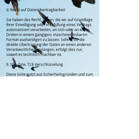
d. Recht auf Datenübertragbarkeit
Sie haben das Recht, Daten, die wir auf Grundlage
Ihrer Einwilligung oder in Erfüllung eines Vertrags
automatisiert verarbeiten, an sich oder an einen
Dritten in einem gängigen, maschinenlesbaren
Format aushändigen zu lassen. Sofern Sie die
direkte Übertragung der Daten an einen anderen
Verantwortlichen verlangen, erfolgt dies nur,
soweit es technisch machbar ist.
9. SSL- bzw. TLS-Verschlüsselung
Diese Seite nutzt aus Sicherheitsgründen und zum
Schutz der Übertragung vertraulicher Inhalte, wie
zum Beispiel Bestellungen oder Anfragen, die Sie
an uns als Seitenbetreiber senden, eine SSL-bzw.
TLS-Verschlüsselung. Eine verschlüsselte
Verbindung erkennen Sie daran, dass die
Adresszeile des Browsers von “http://” auf
“https://” wechselt und an dem Schloss-Symbol in
Ihrer Browserzeile.
Wenn die SSL- bzw. TLS-Verschlüsselung aktiviert
ist, können die Daten, die Sie an uns übermitteln,
nicht von Dritten mitgelesen werden.
10. Widerspruch gegen Werbe-Mails