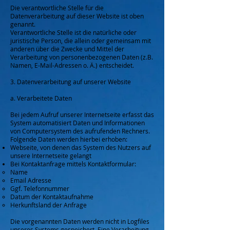
Die verantwortliche Stelle für die
Datenverarbeitung auf dieser Website ist oben
genannt.
Verantwortliche Stelle ist die natürliche oder
juristische Person, die allein oder gemeinsam mit
anderen über die Zwecke und Mittel der
Verarbeitung von personenbezogenen Daten (z.B.
Namen, E-Mail-Adressen o. Ä.) entscheidet.
3. Datenverarbeitung auf unserer Website
a. Verarbeitete Daten
Bei jedem Aufruf unserer Internetseite erfasst das
System automatisiert Daten und Informationen
von Computersystem des aufrufenden Rechners.
Folgende Daten werden hierbei erhoben:
Webseite, von denen das System des Nutzers auf
unsere Internetseite gelangt
Bei Kontaktanfrage mittels Kontaktformular:
Name
Email Adresse
Ggf. Telefonnummer
Datum der Kontaktaufnahme
Herkunftsland der Anfrage
Die vorgenannten Daten werden nicht in Logfiles
unseres Systems gespeichert. Eine Verarbeitung