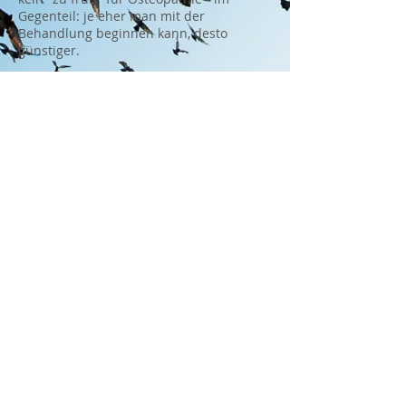
Gegenteil: je eher man mit der
Behandlung beginnen kann, desto
günstiger.
Eine Behandlung dauert ca. 45 min. und
kostet 80,- €
Bitte bringen Sie das U-Heft sowie ein
Handtuch oder eine Decke mit zur
Behandlung.