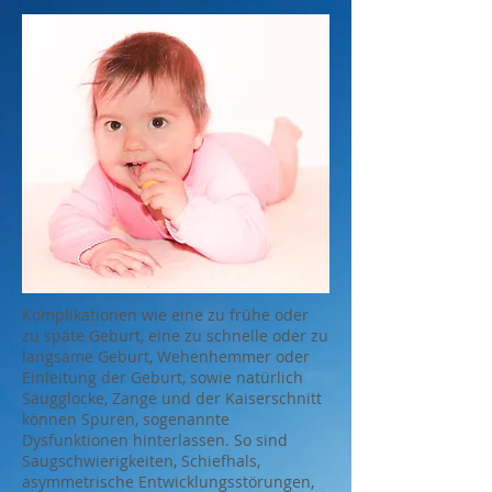
Komplikationen wie eine zu frühe oder
zu späte Geburt, eine zu schnelle oder zu
langsame Geburt, Wehenhemmer oder
Einleitung der Geburt, sowie natürlich
Saugglocke, Zange und der Kaiserschnitt
können Spuren, sogenannte
Dysfunktionen hinterlassen. So sind
Saugschwierigkeiten, Schiefhals,
asymmetrische Entwicklungsstörungen,