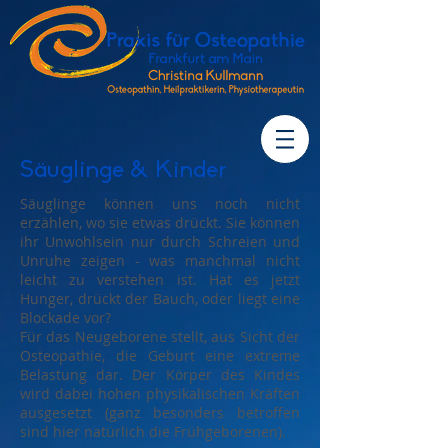
Säuglinge & Kinder
Säuglinge können uns noch nicht
erzählen, wo sie etwas drückt. Sie können
ihr Unwohlsein nur durch Schreien und
Unruhe zeigen - was manchmal nicht
leicht zu verstehen ist. Hat es jetzt
Hunger, drückt der Bauch, oder liegt eine
Blockade vor?
Für das Neugeborene stellt, aus Sicht der
Osteopathie, die Geburt eine extreme
Belastung dar. Der Körper des Kindes
wird dabei hohen physikalischen Kräften
ausgesetzt (ganz besonders betroffen
sind hier natürlich die Frühgeborenen).