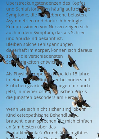
Überstreckungstendenzen des Kopfes
und Schlafstörungen häufig auftretende
Symptome, die Neugeborene belasten.
Asymmetrien und dadurch bedingte
Kompressionen von Nerven zeigen sich
auch in dem Symptom, das als Schrei-
und Spuckkind bekannt ist.
Bleiben solche Fehlspannungen
dauerhaft im Körper, können sich daraus
später die verschiedensten
Schwierigkeiten entwickeln.
Als Physiotherapeutin habe ich 15 Jahre
in einer Kinderklinik, hier besonders mit
Frühchen gearbeitet. So liegen mir auch
jetzt, in meiner osteopathischen Praxis
die Jüngsten besonders am Herzen.
Wenn Sie sich nicht sicher sind, ob Ihr
Kind osteopathische Behandlung
braucht, dann sprechen Sie mich einfach
an (am besten über das
Kontatkformular
). Grundsätzlich gibt es
kein "zu früh" für Osteopathie - im