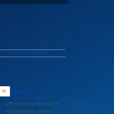
KONTAKT & ANFAHRT
Kontakt
Offenbacher Landstraße 385
60599 Frankfurt am Main