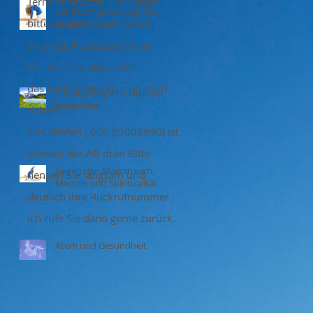
Terminwünsche und Fragen
der Durchgestaltung des
bitte möglichst per E-Mail
Körpers
an
praxis@osteopathie-in-
frankfurt.de
oder über
das
Kontaktformular
an mich
Erschöpfung einmal anders
betrachtet
richten.
Am Telefon ( 069 65008990) ist
meistes der AB dran Bitte
Gegen den Mainstream,
nennen Sie langsam und
Medizin und Spiritualität
deutlich Ihre Rückrufnummer ,
ich rufe Sie dann gerne zurück.
Atem und Gesundheit