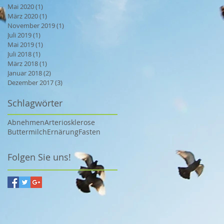
Mai 2020
(1)
1 Beitrag
März 2020
(1)
1 Beitrag
November 2019
(1)
1 Beitrag
Juli 2019
(1)
1 Beitrag
Mai 2019
(1)
1 Beitrag
Juli 2018
(1)
1 Beitrag
März 2018
(1)
1 Beitrag
Januar 2018
(2)
2 Beiträge
Dezember 2017
(3)
3 Beiträge
Schlagwörter
Abnehmen
Arteriosklerose
Buttermilch
Ernärung
Fasten
Folgen Sie uns!