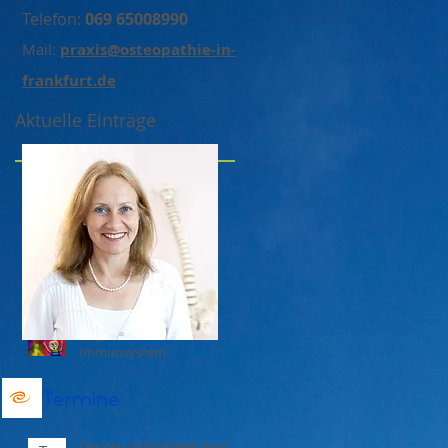
Telefon:
069 65008990
Mail:
praxis@osteopathie-in-
frankfurt.de
Aktuelle Einträge
Krankheit als möglicher
Umkehrpunkt, als
körperlich gewordene
Notwendigkeit der
Entwicklung
Angst lähmt das
Immunsystem
Termine
Der gesundheitliche Wert