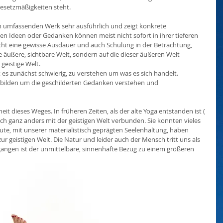
esetzmäßigkeiten steht.
em umfassenden Werk sehr ausführlich und zeigt konkrete 
en Ideen oder Gedanken können meist nicht sofort in ihrer tieferen 
ht eine gewisse Ausdauer und auch Schulung in der Betrachtung, 
ie äußere, sichtbare Welt, sondern auf die dieser äußeren Welt 
eistige Welt. 
t es zunächst schwierig, zu verstehen um was es sich handelt.
bilden um die geschilderten Gedanken verstehen und 
eit dieses Weges. In früheren Zeiten, als der alte Yoga entstanden ist ( 
ch ganz anders mit der geistigen Welt verbunden. Sie konnten vieles 
te, mit unserer materialistisch geprägten Seelenhaltung, haben 
r geistigen Welt. Die Natur und leider auch der Mensch tritt uns als 
gangen ist der unmittelbare, sinnenhafte Bezug zu einem größeren 