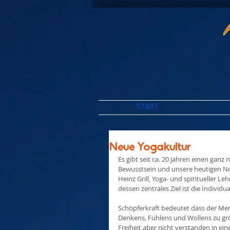
START
Neue Yogakultur
Es gibt seit ca. 20 Jahren einen gan
Bewusstsein und unsere heutigen No
Heinz Grill, Yoga- und spiritueller L
dessen zentrales Ziel ist die Individ
Schöpferkraft bedeutet dass der Men
Denkens, Fühlens und Wollens zu größ
Freiheit aber nicht verstanden in ei