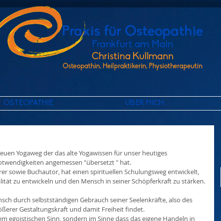
OSTEOPATHIE
ÜBER MICH
z neuen Yogaweg der das alte Yogawissen für unser heutiges 
twendigkeiten angemessen "übersetzt " hat.
ehrer sowie Buchautor, hat einen spirituellen Schulungsweg entwickelt, 
ualität zu entwickeln und den Mensch in seiner Schöpferkraft zu stärken.
sch durch selbstständigen Gebrauch seiner Seelenkräfte, also des 
erer Gestaltungskraft und damit Freiheit findet. 
nem egoistischen Sinn, sondern im Sinne dass das eigene Handeln in 